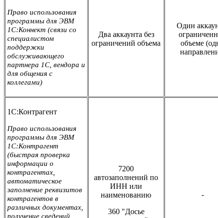
Право использования
программы для ЭВМ
Один аккаун
1С:Коннект (связи со
Два аккаунта без
ограничен
специалистом
ограничений объема
объеме (од
поддержки
направлени
обслуживающего
партнера 1С, вендора и
для общения с
коллегами)
1С:Контрагент
Право использования
программы для ЭВМ
1С:Контрагент
(быстрая проверка
информации о
7200
контрагентах,
автозаполнений по
автоматическое
ИНН или
заполнение реквизитов
-
наименованию
контрагентов в
различных документах,
360 "Досье
получение сведений,